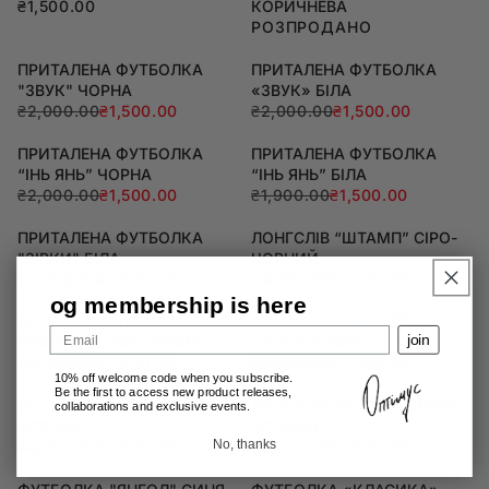
₴1,500.00
КОРИЧНЕВА
РОЗПРОДАНО
ПРИТАЛЕНА ФУТБОЛКА
ПРИТАЛЕНА ФУТБОЛКА
"ЗВУК" ЧОРНА
«ЗВУК» БІЛА
₴2,000.00
₴1,500.00
₴2,000.00
₴1,500.00
ПРИТАЛЕНА ФУТБОЛКА
ПРИТАЛЕНА ФУТБОЛКА
“ІНЬ ЯНЬ” ЧОРНА
“ІНЬ ЯНЬ” БІЛА
₴2,000.00
₴1,500.00
₴1,900.00
₴1,500.00
ПРИТАЛЕНА ФУТБОЛКА
ЛОНГСЛІВ “ШТАМП” СІРО-
"ЗІРКИ" БІЛА
ЧОРНИЙ
₴2,000.00
₴1,500.00
₴4,100.00
₴2,500.00
og membership is here
ЛОНГСЛІВ “ШТАМП”
ЛОНГСЛІВ “ШТАМП”
Email
join
ГРАФІТОВО-ВИШНЕВИЙ
СИНЬО-БІЛИЙ
₴4,100.00
₴2,500.00
₴4,100.00
₴2,500.00
10% off
welcome code when you subscribe.
Be the first to access new product releases,
ЛОНГСЛІВ “ПАРКУР”
ЛОНГСЛІВ “Я <З ОПТІМУС”
collaborations and exclusive events.
ЧОРНИЙ
ЧОРНИЙ
No, thanks
₴4,100.00
₴2,500.00
₴4,100.00
₴2,500.00